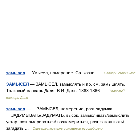
замысел
— Умысел, намерение. Ср. козни …
Словарь синонимов
ЗАМЫСЕЛ
— ЗАМЫСЕЛ, замыслять и пр. см. замышлять.
Толковый словарь Даля. В.И. Даль. 1863 1866 …
Толковый
словарь Даля
замысел
— ЗАМЫСЕЛ, намерение, разг. задумка
ЗАДУМЫВАТЬ/ЗАДУМАТЬ, высок. замысливать/замыслить,
устар. вознамериваться/ вознамериться, разг. загадывать/
загадать …
Словарь-тезаурус синонимов русской речи