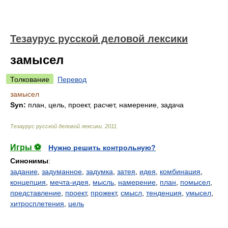
Тезаурус русской деловой лексики
замысел
Толкование
Перевод
замысел
Syn:
план, цель, проект, расчет, намерение, задача
Тезаурус русской деловой лексики
.
2011
.
Игры ⚽
Нужно решить контрольную?
Синонимы
:
задание
,
задуманное
,
задумка
,
затея
,
идея
,
комбинация
,
концепция
,
мечта-идея
,
мысль
,
намерение
,
план
,
помысел
,
представление
,
проект
,
прожект
,
смысл
,
тенденция
,
умысел
,
хитросплетения
,
цель