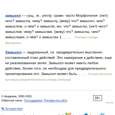
замысел
— сущ., м., употр. сравн. часто Морфология: (нет)
чего? замысла, чему? замыслу, (вижу) что? замысел, чем?
замыслом, о чём? о замысле; мн. что? замыслы, (нет) чего?
замыслов, чему? замыслам, (вижу) что? замыслы, чем?
замыслами, о чём? о замыслах 1.… …
Толковый словарь
Дмитриева
Замысел
— задуманный, т.е. предварительно мысленно
составленный план действий. Это намерение к действию, еще
не реализованная затея. Замысел может иметь любое
действие, более того, он необходим для предварительного
проектирования его. Замысел может быть… …
Основы духовной
культуры (энциклопедический словарь педагога)
© Академик, 2000-2026
18+
Обратная связь:
Техподдержка
,
Реклама на сайте
👣 Путешествия